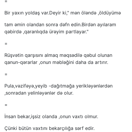
=
Bir yaxın yoldaş var.Deyir ki," mən öləndə ,öldüyümə
tam əmin olandan sonra dəfn edin.Birdən ayılaram
qəbirdə ,qaranlıqda ürəyim partlayar."
=
Rüşvətin qarşısını almaq məqsədilə qəbul olunan
qanun-qərarlar ,onun məbləğini daha da artırır.
=
Pula,vəzifəyə,yeyib -dağıtmağa yerikləyənlərdən
,sonradan yelinləyənlər də olur.
=
İnsan bekar,işsiz olanda ,onun vaxtı olmur.
Çünki bütün vaxtını bekarçılığa sərf edir.