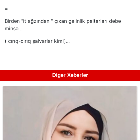
=
Birdən "it ağzından " çıxan gəlinlik paltarları dəbə
minsə...
( cırıq-cırıq şalvarlar kimi)...
Digər Xəbərlər