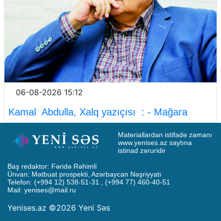
06-08-2026 15:12
Kamal Abdulla, Xalq yazıçısı : - Mağara
Materiallardan istifadə zamanı 
www.yenises.az saytına 
istinad zəruridir
Baş redaktor: Fəridə Rəhimli

Ünvan: Mətbuat prospekti, Azərbaycan Nəşriyyatı

Telefon: (+994 12) 538-51-31 , (+994 77) 460-40-51

Mail: 
yenises@mail.ru
Yenises.az ©2026 Yeni Səs