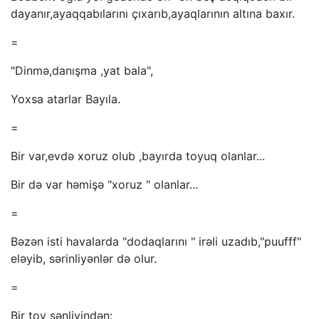
dayanır,ayaqqabılarını çıxarıb,ayaqlarının altına baxır.
=
"Dinmə,danışma ,yat bala",
Yoxsa atarlar Bayıla.
=
Bir var,evdə xoruz olub ,bayırda toyuq olanlar...
Bir də var həmişə "xoruz " olanlar...
=
Bəzən isti havalarda "dodaqlarını " irəli uzadıb,"puufff"
eləyib, sərinliyənlər də olur.
=
Bir toy şənliyindən: