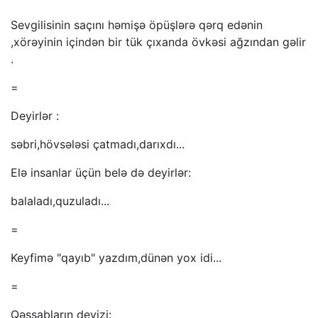
Sevgilisinin saçını həmişə öpüşlərə qərq edənin
,xörəyinin içindən bir tük çıxanda övkəsi ağzından gəlir
.
=
Deyirlər :
səbri,hövsələsi çatmadı,darıxdı...
Elə insanlar üçün belə də deyirlər:
balaladı,quzuladı...
=
Keyfimə "qayıb" yazdım,dünən yox idi...
=
Qəssabların devizi: