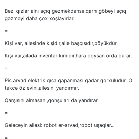
Bəzi qızlar alnı açıq gəzməkdənsə,qarnı,göbəyi açıq
gəzməyi daha çox xoşlayırlar.
=
Kişi var, ailəsində kişidir,ailə başçısıdır,böyükdür.
Kişi var,ailədə inventar kimidir,hara qoysan orda durar.
=
Pis arvad elektrik qısa qapanması qədər qorxuludur .O
təkcə öz evini,ailəsini yandırmır.
Qarşısını almasan ,qonşuları da yandırar.
=
Gələcəyin ailəsi: robot ər-arvad,robot uşaqlar...
=