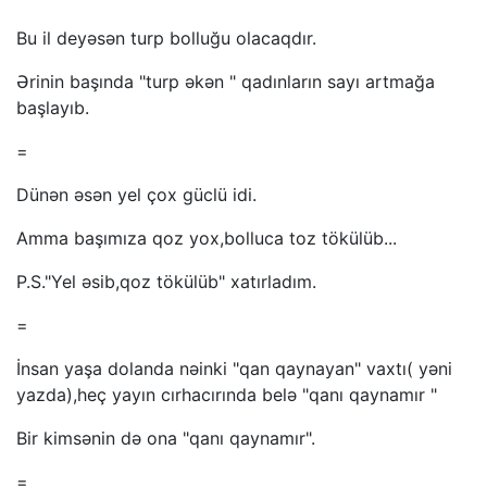
Bu il deyəsən turp bolluğu olacaqdır.
Ərinin başında "turp əkən " qadınların sayı artmağa
başlayıb.
=
Dünən əsən yel çox güclü idi.
Amma başımıza qoz yox,bolluca toz tökülüb...
P.S."Yel əsib,qoz tökülüb" xatırladım.
=
İnsan yaşa dolanda nəinki "qan qaynayan" vaxtı( yəni
yazda),heç yayın cırhacırında belə "qanı qaynamır "
Bir kimsənin də ona "qanı qaynamır".
=