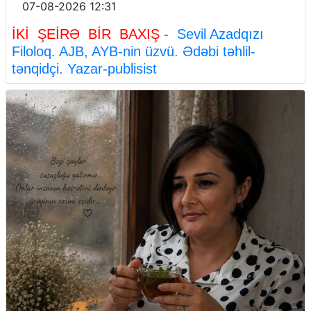
07-08-2026 12:31
İKİ ŞEİRƏ BİR BAXIŞ -
Sevil Azadqızı
Filoloq. AJB, AYB-nin üzvü. Ədəbi təhlil-
tənqidçi. Yazar-publisist