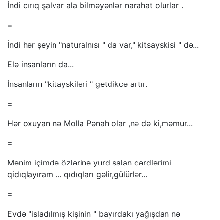
İndi cırıq şalvar ala bilməyənlər narahat olurlar .
=
İndi hər şeyin "naturalnısı " da var," kitsayskisi " də...
Elə insanların da...
İnsanların "kitayskiləri " getdikcə artır.
=
Hər oxuyan nə Molla Pənah olar ,nə də ki,məmur...
=
Mənim içimdə özlərinə yurd salan dərdlərimi
qidıqlayıram ... qıdıqları gəlir,gülürlər...
=
Evdə "isladılmış kişinin " bayırdakı yağışdan nə