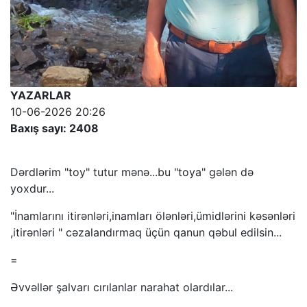
YAZARLAR
10-06-2026 20:26
Baxış sayı: 2408
Dərdlərim "toy" tutur mənə...bu "toya" gələn də
yoxdur...
"İnamlarını itirənləri,inamları ölənləri,ümidlərini kəsənləri
,itirənləri " cəzalandırmaq üçün qanun qəbul edilsin...
=
Əvvəllər şalvarı cırılanlar narahat olardılar...