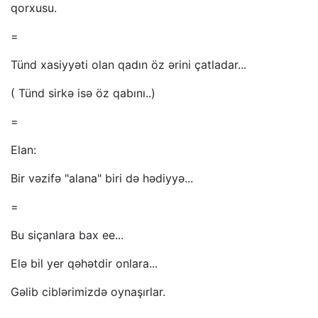
qorxusu.
=
Tünd xasiyyəti olan qadın öz ərini çatladar...
( Tünd sirkə isə öz qabını..)
=
Elan:
Bir vəzifə "alana" biri də hədiyyə...
=
Bu siçanlara bax ee...
Elə bil yer qəhətdir onlara...
Gəlib ciblərimizdə oynaşırlar.