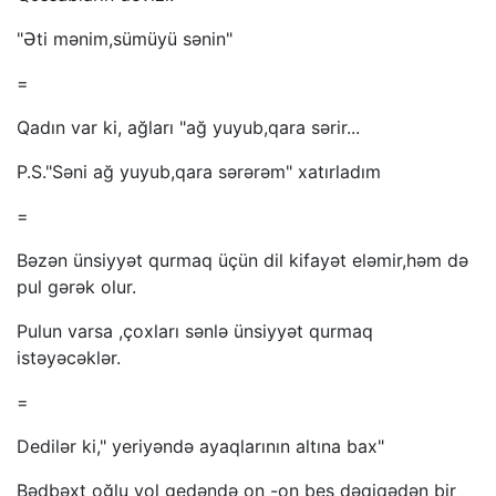
"Əti mənim,sümüyü sənin"
=
Qadın var ki, ağları "ağ yuyub,qara sərir...
P.S."Səni ağ yuyub,qara sərərəm" xatırladım
=
Bəzən ünsiyyət qurmaq üçün dil kifayət eləmir,həm də
pul gərək olur.
Pulun varsa ,çoxları sənlə ünsiyyət qurmaq
istəyəcəklər.
=
Dedilər ki," yeriyəndə ayaqlarının altına bax"
Bədbəxt oğlu yol gedəndə on -on beş dəqiqədən bir