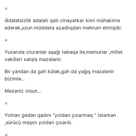
=
Ədalətsizlik ədaləti qatı cinayətkar kimi mühakimə
edərək,uzun müddətə azadlıqdan məhrum etmişdir.
=
Yuxarıda oturanlar aşağı təbəqə ilə,məmurlar ,millət
vəkilləri xalqla məzələnir.
Bir yandan da gah külək,gah da yağış məzələnir
bizimlə...
Məzəniz olsun...
=
Yolnan gedən qadını "yoldan çıxarmaq " istərkən
,sürücü maşını yoldan çıxarıb.
=