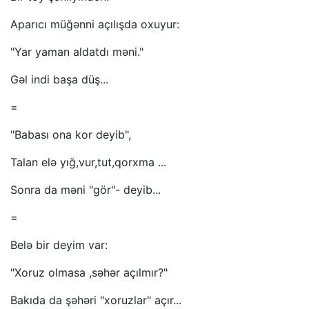
Aparıcı müğənni açılışda oxuyur:
"Yar yaman aldatdı məni."
Gəl indi başa düş...
=
"Babası ona kor deyib",
Talan elə yığ,vur,tut,qorxma ...
Sonra da məni "gör"- deyib...
=
Belə bir deyim var:
"Xoruz olmasa ,səhər açılmır?"
Bakıda da şəhəri "xoruzlar" açır...