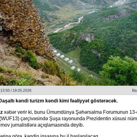
h bəzi yerlərdə yağış yağacaq
Xocalı, Ağdərə və Cəbrayılın b
kəndlərinə köç karvanı yola s
13:50 / 19.05.2026
Ba
aşaltı kəndi turizm kəndi kimi fəaliyyət göstərəcək.
az
xəbər verir ki, bunu Ümumdünya Şəhərsalma Forumunun 13-
 (WUF13) çərçivəsində Şuşa rayonunda Prezidentin xüsusi nü
mov jurnalistlərə açıqlamasında deyib.
rinə görə, kəndin inşasına bu il başlanılacaq.