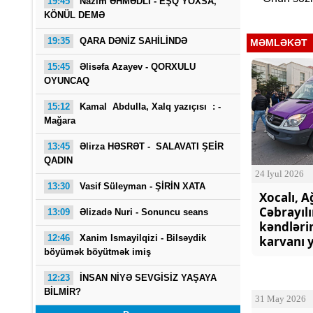
19:45
Nazim ƏHMƏDLİ - EŞQ YOXSA,
KÖNÜL DEMƏ
19:35
QARA DƏNİZ SAHİLİNDƏ
MƏMLƏKƏT
15:45
Əlisəfa Azayev -
QORXULU
OYUNCAQ
15:12
Kamal Abdulla, Xalq yazıçısı : -
Mağara
13:45
Əlirza HƏSRƏT - SALAVATI ŞEİR
QADIN
24 Iyul 2026
13:30
Vasif Süleyman - ŞİRİN XATA
Xocalı, A
Cəbrayılı
13:09
Əlizadə Nuri
- Sonuncu seans
kəndləri
12:46
Xanim Ismayilqizi -
Bilsəydik
karvanı y
böyümək böyütmək imiş
12:23
İNSAN NİYƏ SEVGİSİZ YAŞAYA
BİLMİR?
31 May 2026