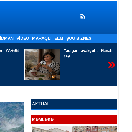
İDMAN
VIDEO
MARAQLI
ELM
ŞOU BIZNES
gul : -
Nanəli
SEVGİ VƏ MƏNƏVİ
MƏSULİYYƏT -
AKTUAL
MƏMLƏKƏT