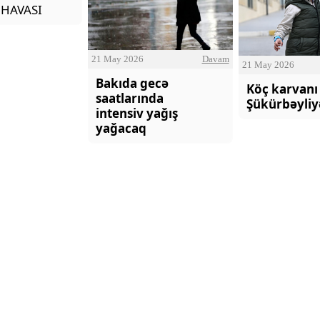
 HAVASI
"Neftçi" klubunun şikayəti rəd
21 May 2026
Davam
21 May 2026
Bakıda gecə
Köç karvanı
saatlarında
Şükürbəyliy
intensiv yağış
yağacaq
SEVGİ VƏ MƏNƏVİ MƏSULİY