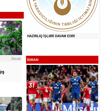
HAZIRLIQ İŞLƏRİ DAVAM EDİR
ğlu
Sevən 
Davam
İDMAN
ış