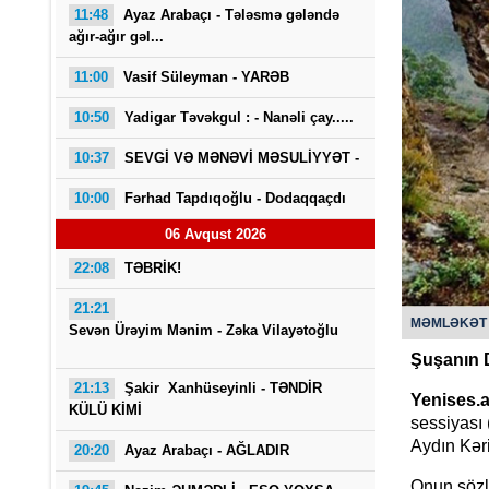
11:48
Ayaz Arabaçı - Tələsmə gələndə
ağır-ağır gəl...
11:00
Vasif Süleyman - YARƏB
10:50
Yadigar Təvəkgul : -
Nanəli çay.....
10:37
SEVGİ VƏ MƏNƏVİ MƏSULİYYƏT -
10:00
Fərhad Tapdıqoğlu - Dodaqqaçdı
Saba
06 Avqust 2026
22:08
TƏBRİK!
21:21
MƏMLƏKƏT
Sevən Ürəyim Mənim - Zəka Vilayətoğlu
Şuşanın D
21:13
Şakir Xanhüseyinli - TƏNDİR
Yenises.
KÜLÜ KİMİ
sessiyası
Aydın Kəri
20:20
Ayaz Arabaçı - AĞLADIR
Onun sözlə