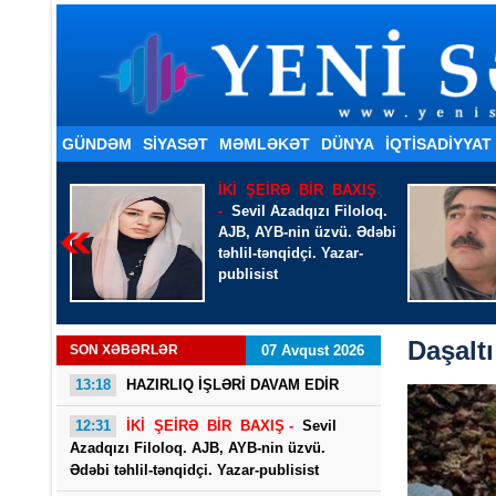
GÜNDƏM
SİYASƏT
MƏMLƏKƏT
DÜNYA
İQTISADIYYAT
BAXIŞ
Ayaz Arabaçı - Tələsmə
Filoloq.
gələndə ağır-ağır gəl...
ü. Ədəbi
azar-
Daşaltı
SON XƏBƏRLƏR
07 Avqust 2026
13:18
HAZIRLIQ İŞLƏRİ DAVAM EDİR
12:31
İKİ ŞEİRƏ BİR BAXIŞ -
Sevil
Azadqızı Filoloq. AJB, AYB-nin üzvü.
Ədəbi təhlil-tənqidçi. Yazar-publisist