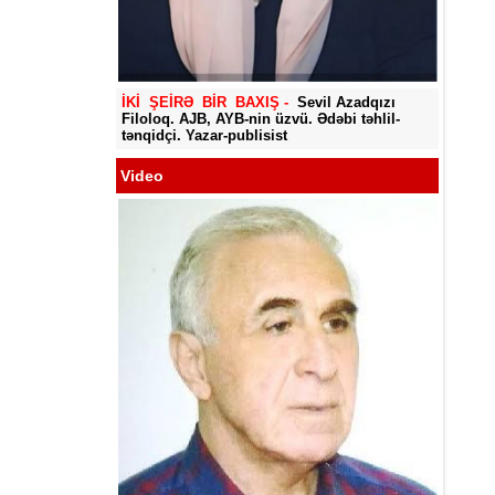
Yadigar
İKİ ŞEİRƏ BİR BAXIŞ -
Sevil Azadqızı
Filoloq. AJB, AYB-nin üzvü. Ədəbi təhlil-
tənqidçi. Yazar-publisist
Video