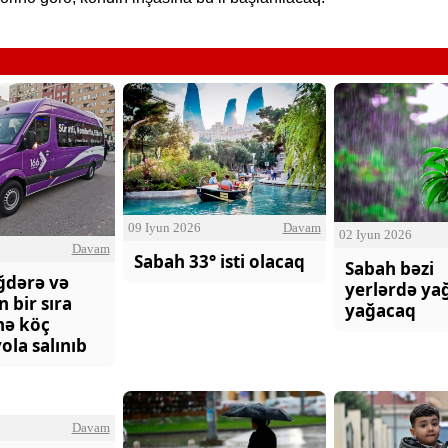
O Gözlərində - Zəka Vilayəto
09 Iyun 2026
Davam
02 Iyun 2026
Davam
Sabah 33° isti olacaq
Sabah bəzi
ğdərə və
yerlərdə yağ
n bir sıra
yağacaq
nə köç
ola salınıb
Davam