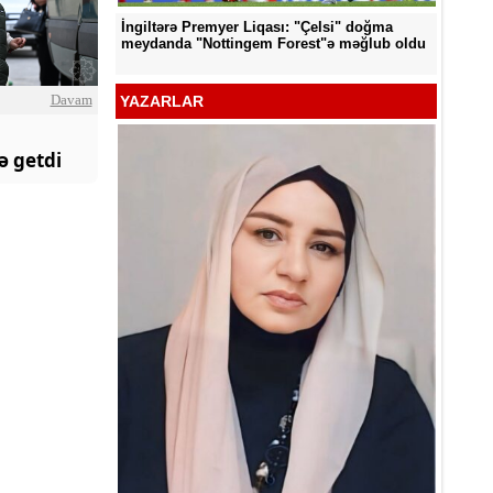
İngiltərə Premyer Liqası: "Çelsi" doğma
d edildi
"Neftçi
meydanda "Nottingem Forest"ə məğlub oldu
Davam
YAZARLAR
ə getdi
YƏT -