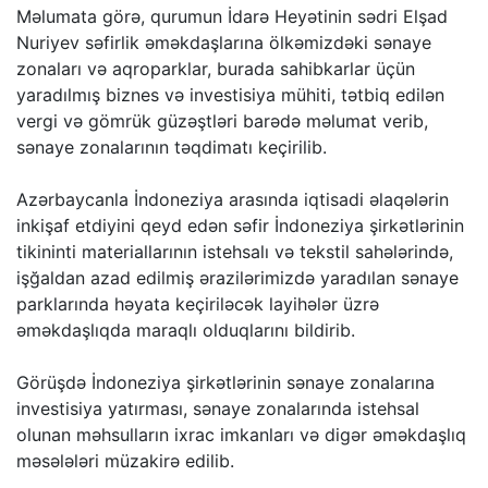
Məlumata görə, qurumun İdarə Heyətinin sədri Elşad
Nuriyev səfirlik əməkdaşlarına ölkəmizdəki sənaye
zonaları və aqroparklar, burada sahibkarlar üçün
yaradılmış biznes və investisiya mühiti, tətbiq edilən
vergi və gömrük güzəştləri barədə məlumat verib,
sənaye zonalarının təqdimatı keçirilib.
Azərbaycanla İndoneziya arasında iqtisadi əlaqələrin
inkişaf etdiyini qeyd edən səfir İndoneziya şirkətlərinin
tikininti materiallarının istehsalı və tekstil sahələrində,
işğaldan azad edilmiş ərazilərimizdə yaradılan sənaye
parklarında həyata keçiriləcək layihələr üzrə
əməkdaşlıqda maraqlı olduqlarını bildirib.
Görüşdə İndoneziya şirkətlərinin sənaye zonalarına
investisiya yatırması, sənaye zonalarında istehsal
olunan məhsulların ixrac imkanları və digər əməkdaşlıq
məsələləri müzakirə edilib.