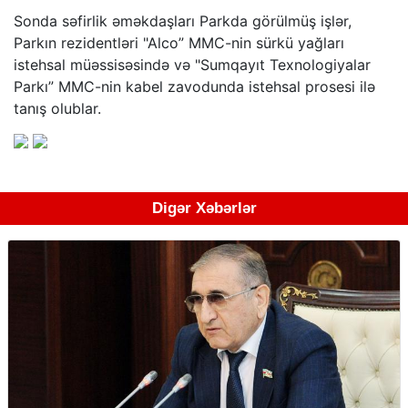
Sonda səfirlik əməkdaşları Parkda görülmüş işlər,
Parkın rezidentləri "Alco” MMC-nin sürkü yağları
istehsal müəssisəsində və "Sumqayıt Texnologiyalar
Parkı” MMC-nin kabel zavodunda istehsal prosesi ilə
tanış olublar.
Digər Xəbərlər