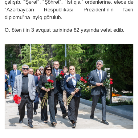
çalışıb. “Şərəf”, “Şöhrət”, “İstiqlal” ordenlərinə, eləcə də
“Azərbaycan Respublikası Prezidentinin fəxri
diplomu”na layiq görülüb.
O, ötən ilin 3 avqust tarixində 82 yaşında vəfat edib.