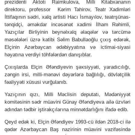
prezidenti Aktotı Raimkulova, Milli Kitabxananın
direktoru, professor Kərim Tahirov, Teatr Xadimləri
İttifaqının sədri, xalq artisti Hacı İsmayılov, teatrşünas-
tənqidçi, əməkdar incəsənət xadimi İlham Rəhimli,
Yazıçılar Birliyinin beynəlxalq əlaqələr və tərcümə
məsələləri üzrə katibi Səlim Babullaoğlu çıxış edərək,
Elçinin Azərbaycan ədəbiyyatına və ictimai-siyasi
həyatına verdiyi töhfələrdən danışıblar.
Çıxışlarda Elçin Əfəndiyevin şəxsiyyəti, yaradıcılığı,
zəngin irsi, milli-mənəvi dəyərlərə bağlılığı, dövlətçilik
fəaliyyəti xüsusi vurğulanıb.
Yazıçının qızı, Milli Məclisin deputatı, Mədəniyyət
komitəsinin sədr müavini Günay Əfəndiyeva ailə üzvləri
adından tədbir iştirakçılarına minnətdarlığını ifadə edib.
Qeyd edək ki, Elçin Əfəndiyev 1993-cü ildən 2018-ci ilə
qədər Azərbaycan Baş nazirinin müavini vəzifəsində