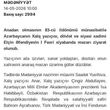
MƏDƏNİYYƏT
14-05-2026 10:00
Baxış sayı: 2994
Anadan olmasının 83-cü ildönümü münasibətilə
Azərbaycanın Xalq yazıçısı, dövlət və siyasi xadimi
Elçin Əfəndiyevin I Fəxri xiyabanda məzarı ziyarət
olunub.
Yazıçının ailə üzvləri, sənət yoldaşları, dostları onun
xatirəsini anaraq məzarı üzərinə güllər düzüblər.
Tədbirdə Mədəniyyət nazirinin müavini Səadət Yusifova,
Xalq yazıçısı Anar, Xalq yazıçısı Çingiz Abdullayev,
Azərbaycan Milli Elmlər Akademiyasının prezidenti İsa
Həbibbəyli, Özbəkistan Respublikasının Azərbaycan
Respublikasındakı fövqəladə və səlahiyyətli səfiri
Bahrom Aşrafxanov, Türk Mədəniyyəti və İrsi Fondunun