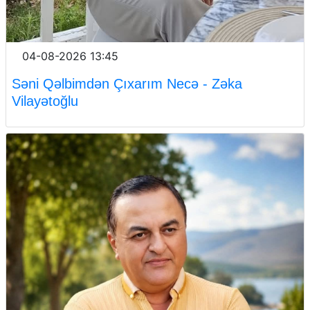
04-08-2026 13:45
Səni Qəlbimdən Çıxarım Necə - Zəka
Vilayətoğlu