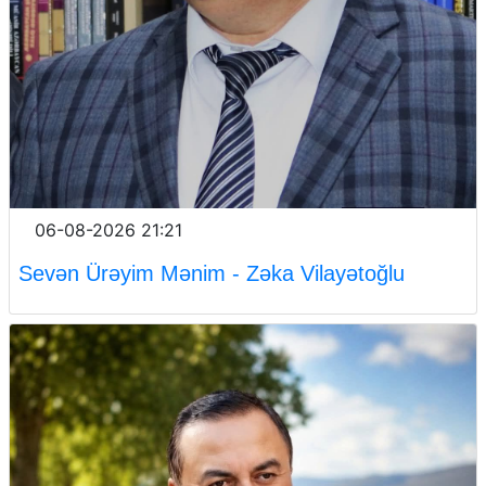
06-08-2026 21:21
Sevən Ürəyim Mənim - Zəka Vilayətoğlu