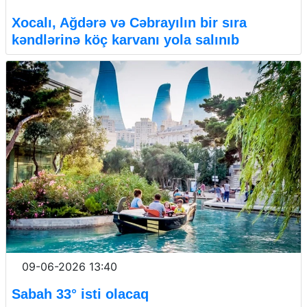
Xocalı, Ağdərə və Cəbrayılın bir sıra
kəndlərinə köç karvanı yola salınıb
09-06-2026 13:40
Sabah 33° isti olacaq