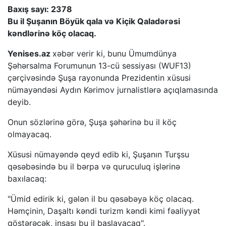
Baxış sayı: 2378
Bu il Şuşanın Böyük qala və Kiçik Qaladərəsi
kəndlərinə köç olacaq.
Yenises.az
xəbər verir ki, bunu Ümumdünya
Şəhərsalma Forumunun 13-cü sessiyası (WUF13)
çərçivəsində Şuşa rayonunda Prezidentin xüsusi
nümayəndəsi Aydın Kərimov jurnalistlərə açıqlamasında
deyib.
Onun sözlərinə görə, Şuşa şəhərinə bu il köç
olmayacaq.
Xüsusi nümayəndə qeyd edib ki, Şuşanın Turşsu
qəsəbəsində bu il bərpa və quruculuq işlərinə
baxılacaq:
"Ümid edirik ki, gələn il bu qəsəbəyə köç olacaq.
Həmçinin, Daşaltı kəndi turizm kəndi kimi fəaliyyət
göstərəcək, inşası bu il başlayacaq".