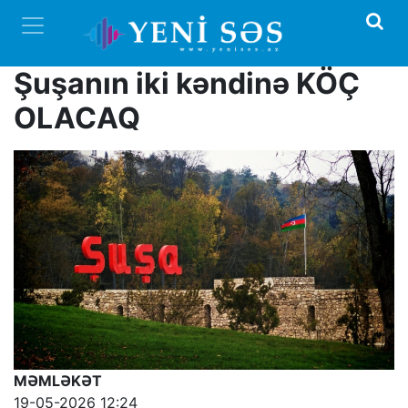
Şuşanın iki kəndinə KÖÇ
OLACAQ
MƏMLƏKƏT
19-05-2026 12:24