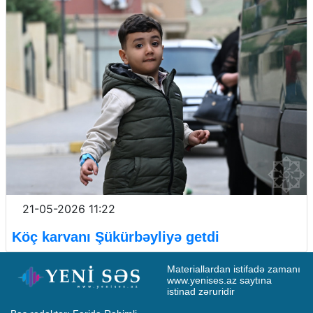
21-05-2026 11:22
Köç karvanı Şükürbəyliyə getdi
Materiallardan istifadə zamanı 
www.yenises.az saytına 
istinad zəruridir