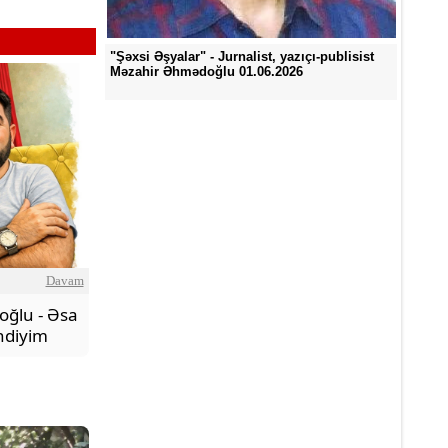
"Şəxsi Əşyalar" - Jurnalist, yazıçı-publisist
Məzahir Əhmədoğlu 01.06.2026
Davam
oğlu - Əsa
ndiyim