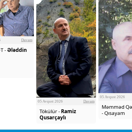
6
Davam
T -
Ələddin
05 Avqust 2026
05 Avqust 2026
Davam
Məmməd Qə
Tökülür -
Ramiz
- Qısayam
Qusarçaylı