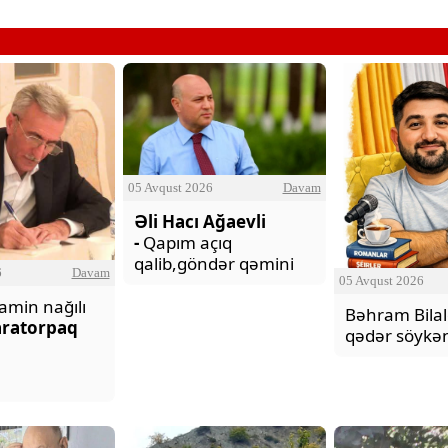
05 Avqust 2026
Davam
Əli Hacı Ağaevli
-
Qapım açıq
qalib,göndər qəmini
6
Davam
05 Avqust 2026
min nağılı
Bəhram Bilal
aratorpaq
qədər söykə