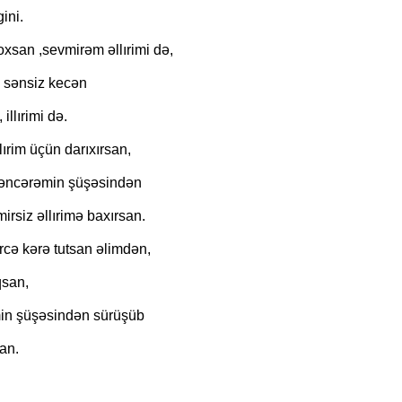
BÜTÜN DİNLƏRİN VƏ FƏLSƏ
ini.
MƏFHUMU SEVGİDİR
oxsan ,sevmirəm əllırimi də,
sənsiz kecən
 illırimi də.
llırim üçün darıxırsan,
əncərəmin şüşəsindən
irsiz əllırimə baxırsan.
ircə kərə tutsan əlimdən,
san,
n şüşəsindən sürüşüb
an.