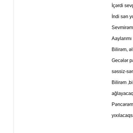
İçərdi sevg
İndi sən y
Sevmirəm 
Aaylarımı ,
Bilirəm, ə
Gecələr p
səssiz-səm
Bilirəm ,b
ağlayacaq
Pəncərəmi
yıxılacaqs