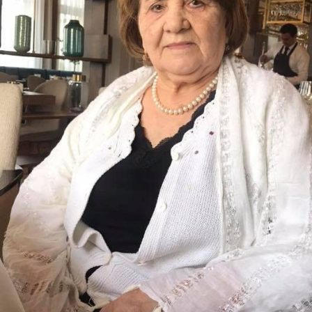
h bəzi yerlərdə yağış yağacaq
Xocalı, Ağdərə və Cəbrayılın b
kəndlərinə köç karvanı yola s