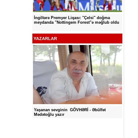
İngiltərə Premyer Liqası: "Çelsi" doğma
d edildi
"Neftçi
meydanda "Nottingem Forest"ə məğlub oldu
YAZARLAR
Yaşanan sevginin GÖVHƏRİ - Əbülfət
Mədətoğlu yazır