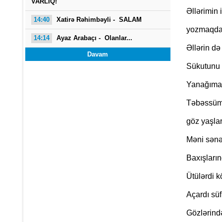
VARLIQ!
Əllərimin i
14:40
Xatirə Rəhimbəyli - SALAM
yozmaqdan
14:14
Ayaz Arabaçı -
Olanlar...
Əllərin də
Davam
Sükutunu 
Yanağıma 
Təbəssümi
göz yaşlar
Məni sənə 
Baxışların
Ütülərdi k
Açardı süf
Gözlərind