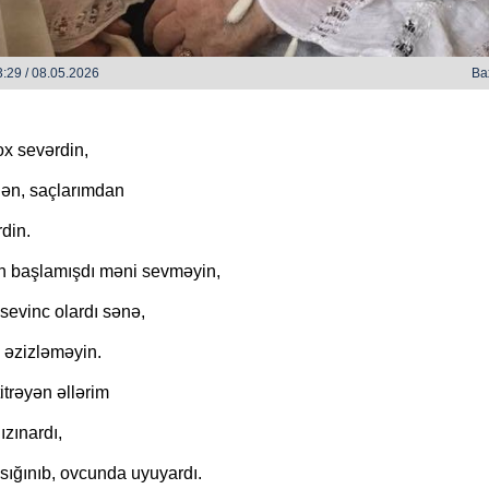
:29 / 08.05.2026
Ba
ox sevərdin,
ən, saçlarımdan
O Gözlərində - Zəka Vilayətoğlu
O Gözlərində - Zək
rdin.
n başlamışdı məni sevməyin,
sevinc olardı sənə,
, əzizləməyin.
trəyən əllərim
ızınardı,
sığınıb, ovcunda uyuyardı.