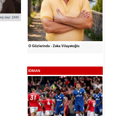
xış sayı: 1945
a Vilayətoğlu
Səni Qəlbimdən Çıxarım Necə - Zəka
Vilayətoğlu
İDMAN