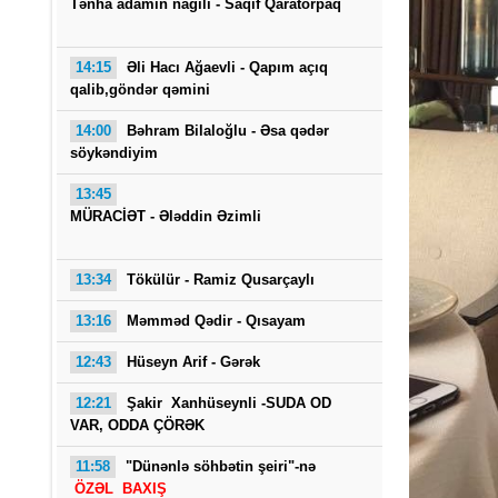
Tənha adamin nağılı -
Saqif Qaratorpaq
14:15
Əli Hacı Ağaevli -
Qapım açıq
qalib,göndər qəmini
14:00
Bəhram Bilaloğlu - Əsa qədər
söykəndiyim
13:45
Saba
MÜRACİƏT -
Ələddin Əzimli
13:34
Tökülür -
Ramiz Qusarçaylı
13:16
Məmməd Qədir - Qısayam
12:43
Hüseyn Arif - Gərək
12:21
Şakir Xanhüseynli -SUDA OD
VAR, ODDA ÇÖRƏK
11:58
"Dünənlə söhbətin şeiri"-nə
ÖZƏL BAXIŞ