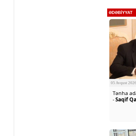
ƏDƏBIYYAT
05 Avqust 202
Tənha ada
-
Saqif Q