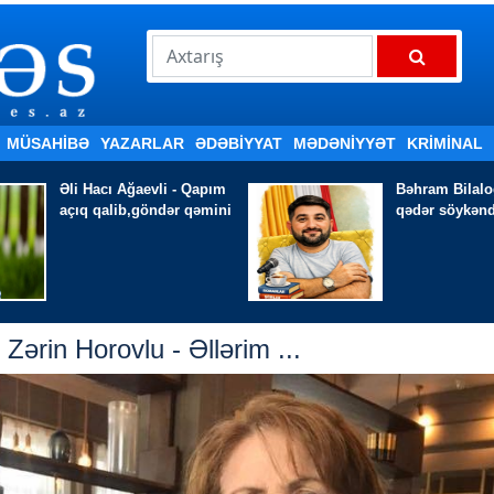
MÜSAHİBƏ
YAZARLAR
ƏDƏBIYYAT
MƏDƏNİYYƏT
KRİMİNAL
Bəhram Bilaloğlu - Əsa
MÜRACİƏT -
Ə
qədər söykəndiyim
Əzimli
Zərin Horovlu - Əllərim ...