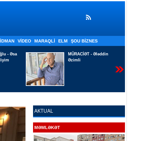
İDMAN
VIDEO
MARAQLI
ELM
ŞOU BIZNES
ləddin
Tökülür -
Ramiz
Qusarçaylı
AKTUAL
MƏMLƏKƏT