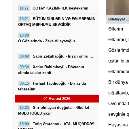
11:22
OQTAY KAZIMİ- İLK bəstəkarım.
10:21
BÜTÜN DİNLƏRİN VƏ FƏLSƏFƏNİN
Ədəbiyyat
13
ORTAQ MƏFHUMU SEVGİDİR
Əllərim
10:00
Əllərimi ç
O Gözlərində - Zəka Vilayətoğlu
Gözlərimd
09:49
Sabir Zəkullaoğlu - İnsan ömrü ...
üstün bilə
09:34
Xatirə Rəhimbəyli - Dövranın
Əllərimdə
əlində talelər zərdi
Bir dünya 
09:15
Fərhad Tapdıqoğlu - Bir az da
təbəssüm
sığallayıb
04 Avqust 2026
Ovcunda ti
15:25
Sirr olmayan duyğular - Əbülfət
MƏDƏTOĞLU yazır
sevginlə q
15:00
Tofiq Əmrahov -
ATA, MÜQƏDDƏS
Həyasına 