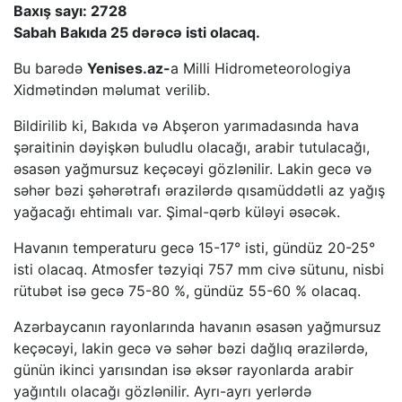
Baxış sayı: 2728
Sabah Bakıda 25 dərəcə isti olacaq.
Bu barədə
Yenises.az-
a Milli Hidrometeorologiya
Xidmətindən məlumat verilib.
Bildirilib ki, Bakıda və Abşeron yarımadasında hava
şəraitinin dəyişkən buludlu olacağı, arabir tutulacağı,
əsasən yağmursuz keçəcəyi gözlənilir. Lakin gecə və
səhər bəzi şəhərətrafı ərazilərdə qısamüddətli az yağış
yağacağı ehtimalı var. Şimal-qərb küləyi əsəcək.
Havanın temperaturu gecə 15-17° isti, gündüz 20-25°
isti olacaq. Atmosfer təzyiqi 757 mm civə sütunu, nisbi
rütubət isə gecə 75-80 %, gündüz 55-60 % olacaq.
Azərbaycanın rayonlarında havanın əsasən yağmursuz
keçəcəyi, lakin gecə və səhər bəzi dağlıq ərazilərdə,
günün ikinci yarısından isə əksər rayonlarda arabir
yağıntılı olacağı gözlənilir. Ayrı-ayrı yerlərdə