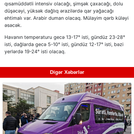
qısamüddətli intensiv olacağı, şimşək çaxacağı, dolu
düşəcəyi, yüksək dağlıq ərazilərdə qar yağacağı
ehtimalı var. Arabir duman olacaq. Mülayim qərb küləyi
əsəcək.
Havanın temperaturu gecə 13-17° isti, gündüz 23-28°
isti, dağlarda gecə 5-10° isti, gündüz 12-17° isti, bəzi
yerlərdə 19-24° isti olacaq.
Digər Xəbərlər