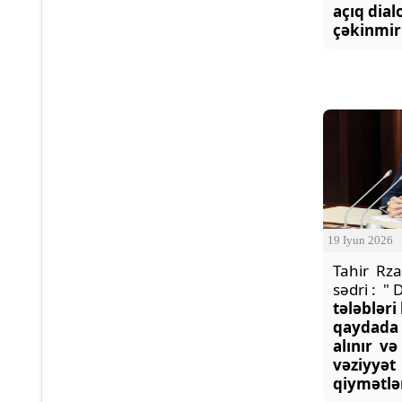
açıq dia
çəkinmir
19 Iyun 2026
Tahir Rza
sədri : " 
tələbləri
qaydada 
alınır v
vəziyyət
qiymətlən