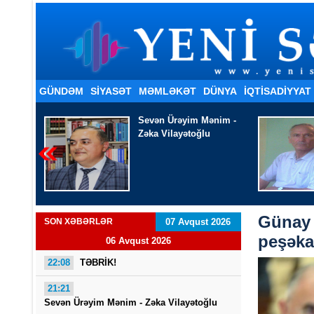
GÜNDƏM
SİYASƏT
MƏMLƏKƏT
DÜNYA
İQTISADIYYAT
nim -
Şakir Xanhüseyinli
- TƏNDİR KÜLÜ KİMİ
Günay 
SON XƏBƏRLƏR
07 Avqust 2026
peşəkar
06 Avqust 2026
22:08
TƏBRİK!
21:21
Sevən Ürəyim Mənim - Zəka Vilayətoğlu