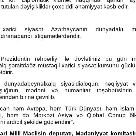
tutulan dəyişikliklər çoxciddi əhəmiyyət kəsb edir.
 xarici siyasət Azərbaycanın dünyadakı mö
dıranaparıcı istiqamətlərdəndir.
Sevən Ürəyim Mənim - Z
rezidentin rəhbərliyi ilə dövlətimiz bu gün 
Səni Qəlbimdən Çıxarım Necə - Zəka
lq şəraitdəöz müstəqil xarici siyasət kursunu güclü 
Vilayətoğlu
dirir.
 dünyadabeynəlxalq siyasidialoqun, nəqliyyat v
şlığının, mədəni və humanitar təşəbbüsləri
rindən birinə çevrilib.
can həm Avropa, həm Türk Dünyası, həm İslam
əri, həm də Mərkəzi Asiya və Qlobal Cənub ölkə
ni ardıcıl şəkildə gücləndirir”.
əri Milli Məclisin deputatı, Mədəniyyət komitəsi