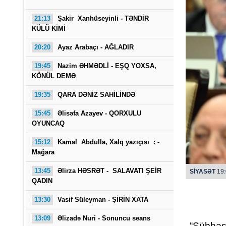
21:13
Şakir Xanhüseyinli - TƏNDİR
KÜLÜ KİMİ
20:20
Ayaz Arabaçı - AĞLADIR
19:45
Nazim ƏHMƏDLİ - EŞQ YOXSA,
KÖNÜL DEMƏ
19:35
QARA DƏNİZ SAHİLİNDƏ
Saba
15:45
Əlisəfa Azayev -
QORXULU
OYUNCAQ
15:12
Kamal Abdulla, Xalq yazıçısı : -
Mağara
13:45
Əlirza HƏSRƏT - SALAVATI ŞEİR
SİYASƏT
19:
QADIN
13:30
Vasif Süleyman - ŞİRİN XATA
13:09
Əlizadə Nuri
- Sonuncu seans
“Şübhəs