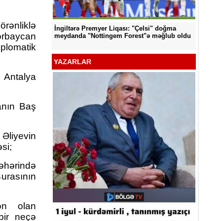
örənliklə
İngiltərə Premyer Liqası: "Çelsi" doğma
d edildi
"Neftçi
rbaycan
meydanda "Nottingem Forest"ə məğlub oldu
plomatik
YAZARLAR
 Antalya
yanın Baş
Əliyevin
si;
hərində
Şurasının
Kamal A
ən olan
ir neçə