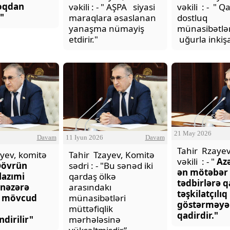
loqdan
vəkili : - " AŞPA siyasi
vəkili : - " Q
"
maraqlara əsaslanan
dostluq
yanaşma nümayiş
münasibətlə
etdirir."
uğurla inkişa
21 May 2026
Davam
11 Iyun 2026
Davam
Tahir Rzayev
yev, komitə
Tahir Tzayev, Komitə
vəkili : - "
Az
D
övrün
sədri : - "Bu sənəd iki
ən mötəbər
 lazımi
qardaş ölkə
tədbirlərə q
nəzərə
arasındakı
təşkilatçılıq
ə mövcud
münasibətləri
göstərməyə
müttəfiqlik
qadirdir."
dirilir"
mərhələsinə