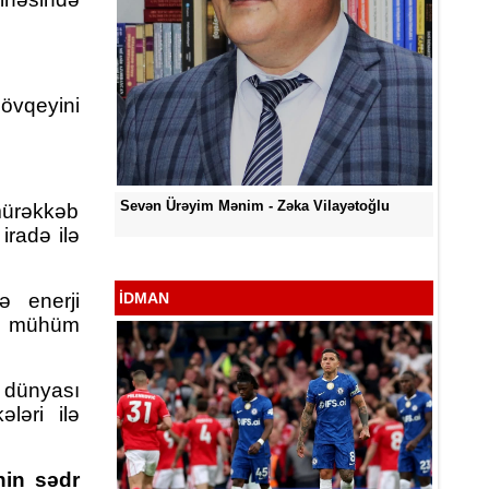
vqeyini
O Gözlərində - Zəka Vilayətoğlu
əka Vilayətoğlu
mürəkkəb
S
iradə ilə
V
ə enerji
İDMAN
n mühüm
 dünyası
ləri ilə
nin sədr