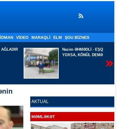
İDMAN
VIDEO
MARAQLI
ELM
ŞOU BIZNES
Lİ - EŞQ
QARA DƏNİZ SAHİLİNDƏ
ÜL DEMƏ
ənin
AKTUAL
MƏMLƏKƏT