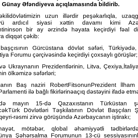
 Günay Əfəndiyeva açıqlamasında bildirib.
əkilidövlətimizin uzun illərdir peşəkarlıqla, uzaqg
"Neftçi" klubunun şikayəti rəd
üyü ardıcıl siyasi xəttin davamı kimi Azə
ntininson bir ay ərzində həyata keçirdiyi fəal di
a diqqət çəkib:
 başçısının Gürcüstana dövlət səfəri, Türkiyədə,
iya Forumu çərçivəsində keçirdiyi çoxsaylı görüşlər;
və Ukraynanın Prezidentlərinin, Litva, Çexiya,İtali
nin ölkəmizə səfərləri;
yanın Baş naziri RobertFitsonunPrezident İlham 
arlamenti ilə bağlı fikirlərinəaçıq dəstəyini ifadə etmə
də mayın 15-də Qazaxıstanın Türküstan şə
cəkTürk Dövlətləri Təşkilatının Dövlət Başçıları 
qeyri-rəsmi zirvə görüşündə Azərbaycanın iştirakı;
ayət, mötəbər, qlobal əhəmiyyətli tədbirlərd
nya Şəhərsalma Forumunun 13-cü sessiyasınınb