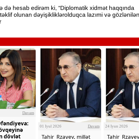
 də hesab edirəm ki, “Diplomatik xidmət haqqında
əklif olunan dəyişikliklərolduqca lazımi və gözlənilən
r
Davam
fəndiyeva:
01 Iyul 2026
Davam
24 Iyun 2026
övqeyinə
n dövlət
Tahir Rzayev, millət
Tahir Rzayev