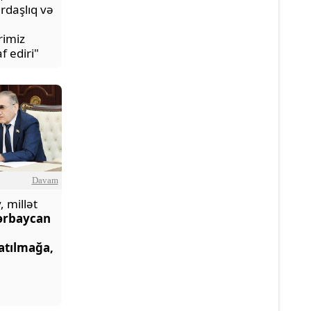
ardaşlıq və
rimiz
f ediri"
Davam
, millət
ərbaycan
atılmağa,