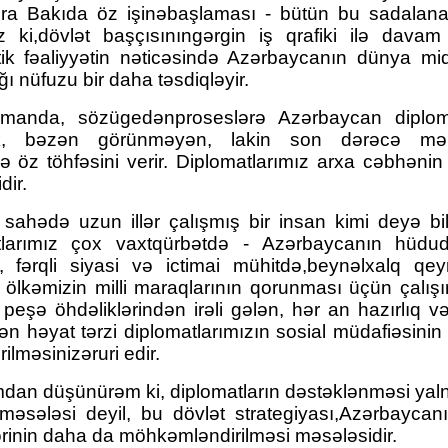
İNSAN NİYƏ SEVGİSİZ YAŞA
ra Bakıda öz işinəbaşlaması - bütün bu sadalanan
 ki,dövlət başçısınıngərgin iş qrafiki ilə davam 
tik fəaliyyətin nəticəsində Azərbaycanın dünya mi
ı nüfuzu bir daha təsdiqləyir.
manda, sözügedənproseslərə Azərbaycan diploma
ik, bəzən görünməyən, lakin son dərəcə məsul
ə öz töhfəsini verir. Diplomatlarımız arxa cəbhəni
dir.
sahədə uzun illər çalışmış bir insan kimi deyə bil
tlarımız çox vaxtqürbətdə - Azərbaycanın hüdud
 fərqli siyasi və ictimai mühitdə,beynəlxalq qeyri
ölkəmizin milli maraqlarının qorunması üçün çalışı
peşə öhdəliklərindən irəli gələn, hər an hazırlıq və
ən həyat tərzi diplomatlarımızın sosial müdafiəsini
ilməsinizəruri edir.
an düşünürəm ki, diplomatların dəstəklənməsi yaln
məsələsi deyil, bu dövlət strategiyası,Azərbaycan
inin daha da möhkəmləndirilməsi məsələsidir.