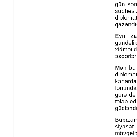
gün son
şübhəsiz
diploma
qazandığ
Eyni za
gündəl
xidmətid
əsgərləri
Mən bu 
diploma
kənarda,
fonunda 
görə də 
tələb ed
gücləndir
Bubaxımd
siyasət 
mövqelər