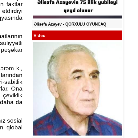
YA BİLMİR?
 faktlar
etdirdiyi
qyasında
Əlisəfa Azayev -
QORXULU OYUNCAQ
tlarının
Video
iyyətli
n peşəkar
ərəm ki,
larından
-sabitlik
rlar. Ona
 çeviklik
n daha da
ız sosial
ın qlobal