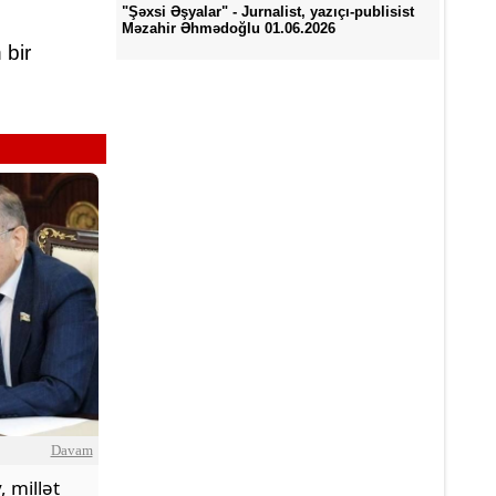
"Şəxsi Əşyalar" - Jurnalist, yazıçı-publisist
Məzahir Əhmədoğlu 01.06.2026
 bir
Davam
, millət