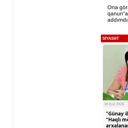
Ona görə
qanun”at
addımdı
SİYASƏT
16 Iyul 2026
”Günay Ə
“Haqlı m
arxalana