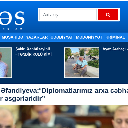
MÜSAHİBƏ
YAZARLAR
ƏDƏBIYYAT
MƏDƏNİYYƏT
KRİMİNAL
Ayaz Arabaçı - AĞLADIR
Nazim ƏHMƏD
YOXSA, KÖN
Əfəndiyeva:
“
Diplomatlarımız arxa cəbh
 əsgərləridir”