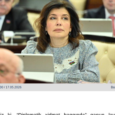
h bəzi yerlərdə yağış yağacaq
Xocalı, Ağdərə və Cəbrayılın b
kəndlərinə köç karvanı yola s
00 / 17.05.2026
Ba
iz ki, “Diplomatik xidmət haqqında” qanun lay