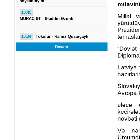
söykəndiyim
müavini
13:45
Millət v
MÜRACİƏT -
Ələddin Əzimli
yürütd
Prezide
təmaslar
13:34
Tökülür -
Ramiz Qusarçaylı
Davam
“Dövlət
Diplomat
Latviya 
nazirləri
Slovaki
Avropa P
eləcə 
keçirələ
növbəti 
Və nəh
Ümumdü