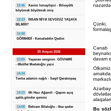
nəzərdə 
12:46
Xanim Ismayilqizi -
Bilsəydik
böyümək böyütmək imiş
12:23
İNSAN NİYƏ SEVGİSİZ YAŞAYA
Çünki,
BİLMİR?
formalaş
12:00
GÖRMƏDİ - Kəmaləddin Qədim
Cənab P
05 Avqust 2026
beynəlxa
davam et
15:05
Yaşanan sevginin GÖVHƏRİ
- Əbülfət Mədətoğlu yazır
Ölkəmiz
əməkda
14:34
mərkəzlə
Tənha adamin nağılı -
Saqif Qaratorpaq
Azərbay
14:15
Əli Hacı Ağaevli -
Qapım açıq
dövlətl
qalib,göndər qəmini
əlaqələri
14:00
Bəhram Bilaloğlu - Əsa qədər
Bu sözl