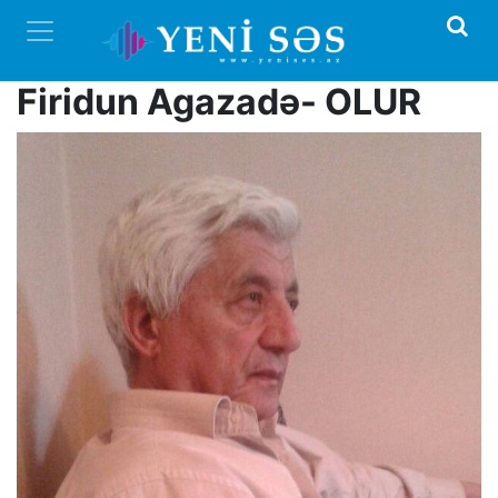
Firidun Agazadə- OLUR