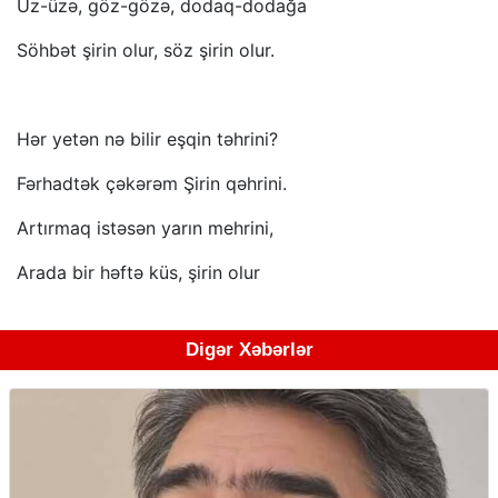
Üz-üzə, göz-gözə, dodaq-dodağa
Söhbət şirin olur, söz şirin olur.
Hər yetən nə bilir eşqin təhrini?
Fərhadtək çəkərəm Şirin qəhrini.
Artırmaq istəsən yarın mehrini,
Arada bir həftə küs, şirin olur
Digər Xəbərlər