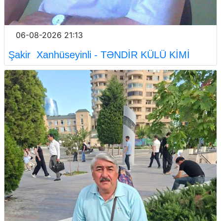
06-08-2026 21:13
Şakir Xanhüseyinli - TƏNDİR KÜLÜ KİMİ