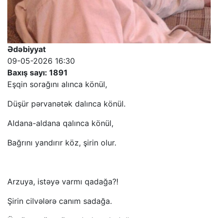
Ədəbiyyat
09-05-2026 16:30
Baxış sayı: 1891
Eşqin sorağını alınca könül,
Düşür pərvanətək dalınca könül.
Aldana-aldana qalınca könül,
Bağrını yandırır köz, şirin olur.
Arzuya, istəyə varmı qadağa?!
Şirin cilvələrə canım sadağa.