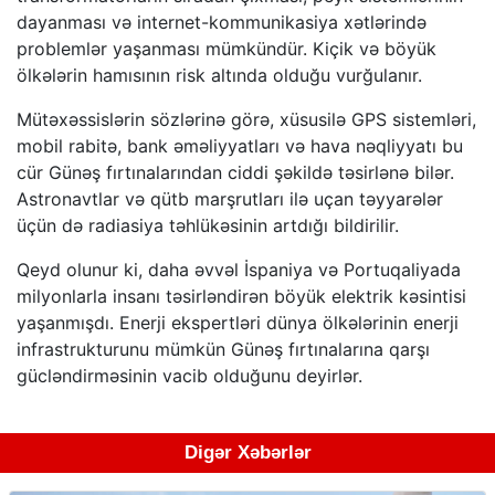
dayanması və internet-kommunikasiya xətlərində
problemlər yaşanması mümkündür. Kiçik və böyük
ölkələrin hamısının risk altında olduğu vurğulanır.
Mütəxəssislərin sözlərinə görə, xüsusilə GPS sistemləri,
mobil rabitə, bank əməliyyatları və hava nəqliyyatı bu
cür Günəş fırtınalarından ciddi şəkildə təsirlənə bilər.
Astronavtlar və qütb marşrutları ilə uçan təyyarələr
üçün də radiasiya təhlükəsinin artdığı bildirilir.
Qeyd olunur ki, daha əvvəl İspaniya və Portuqaliyada
milyonlarla insanı təsirləndirən böyük elektrik kəsintisi
yaşanmışdı. Enerji ekspertləri dünya ölkələrinin enerji
infrastrukturunu mümkün Günəş fırtınalarına qarşı
gücləndirməsinin vacib olduğunu deyirlər.
Digər Xəbərlər