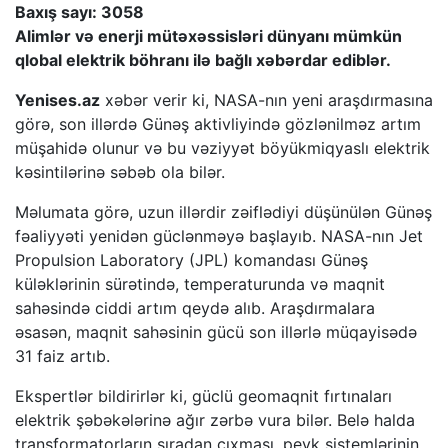
Baxış sayı: 3058
Alimlər və enerji mütəxəssisləri dünyanı mümkün
qlobal elektrik böhranı ilə bağlı xəbərdar ediblər.
Yenises.az
xəbər verir ki, NASA-nın yeni araşdırmasına
görə, son illərdə Günəş aktivliyində gözlənilməz artım
müşahidə olunur və bu vəziyyət böyükmiqyaslı elektrik
kəsintilərinə səbəb ola bilər.
Məlumata görə, uzun illərdir zəiflədiyi düşünülən Günəş
fəaliyyəti yenidən güclənməyə başlayıb. NASA-nın Jet
Propulsion Laboratory (JPL) komandası Günəş
küləklərinin sürətində, temperaturunda və maqnit
sahəsində ciddi artım qeydə alıb. Araşdırmalara
əsasən, maqnit sahəsinin gücü son illərlə müqayisədə
31 faiz artıb.
Ekspertlər bildirirlər ki, güclü geomaqnit fırtınaları
elektrik şəbəkələrinə ağır zərbə vura bilər. Belə halda
transformatorların sıradan çıxması, peyk sistemlərinin