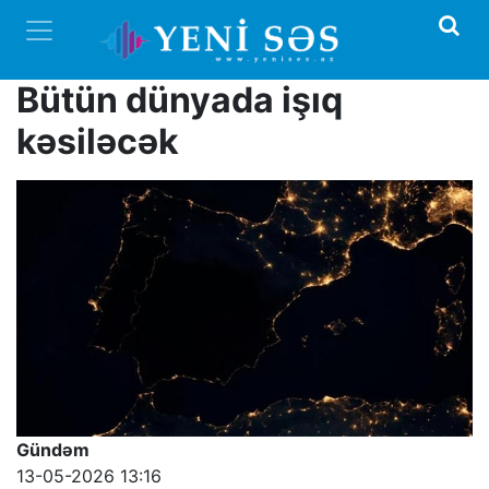
Bütün dünyada işıq
kəsiləcək
Gündəm
13-05-2026 13:16