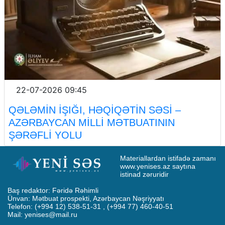
22-07-2026 09:45
QƏLƏMİN İŞIĞI, HƏQİQƏTİN SƏSİ –
AZƏRBAYCAN MİLLİ MƏTBUATININ
ŞƏRƏFLİ YOLU
Materiallardan istifadə zamanı 
www.yenises.az saytına 
istinad zəruridir
Baş redaktor: Fəridə Rəhimli

Ünvan: Mətbuat prospekti, Azərbaycan Nəşriyyatı

Telefon: (+994 12) 538-51-31 , (+994 77) 460-40-51

Mail: 
yenises@mail.ru